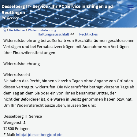
≡
Desselberg IT- Service • Ihr PC Service in Eningen und
Reutlingen
PC Service
>
Rechtliches
>
Widerrufsbelehrung
Haftungsausschluß
<< |
Rechtliches
|
Widerrufsbelehrung bei außerhalb von Geschäftsräumen geschlossenen
Verträgen und bei Fernabsatzverträgen mit Ausnahme von Verträgen
über Finanzdienstleistungen
Widerrufsbelehrung
Widerrufsrecht
Sie haben das Recht, binnen vierzehn Tagen ohne Angabe von Gründen
diesen Vertrag zu widerrufen. Die Widerrufsfrist beträgt vierzehn Tage ab
dem Tag an dem Sie oder ein von Ihnen benannter Dritter, der
nicht der Beförderer ist, die Waren in Besitz genommen haben bzw. hat.
Um Ihr Widerrufsrecht auszuüben, müssen Sie uns:
Desselberg IT Service
Wengenstr.1
72800 Eningen
E-Mail:
info(at)desselberg(dot)de